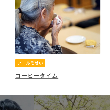
アールそせい
コーヒータイム