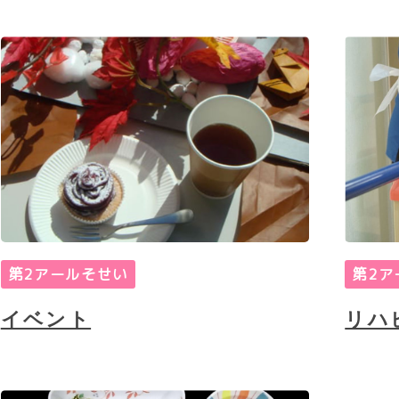
第2アールそせい
第2ア
イベント
リハ