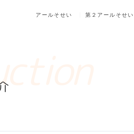
アールそせい
第２アールそせい
uction
介