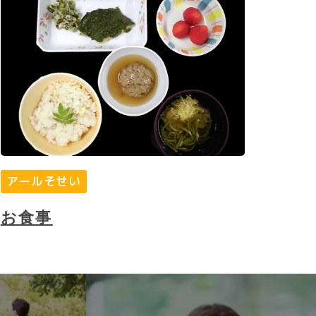
アールそせい
お食事