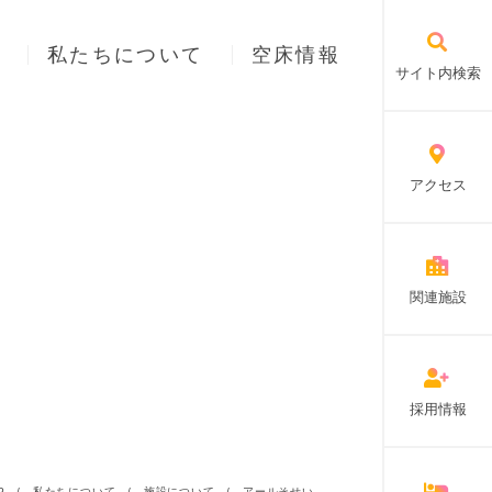
私たちについて
空床情報
サイト内検索
アクセス
関連施設
採用情報
P
/
私たちについて
/
施設について
/
アールそせい