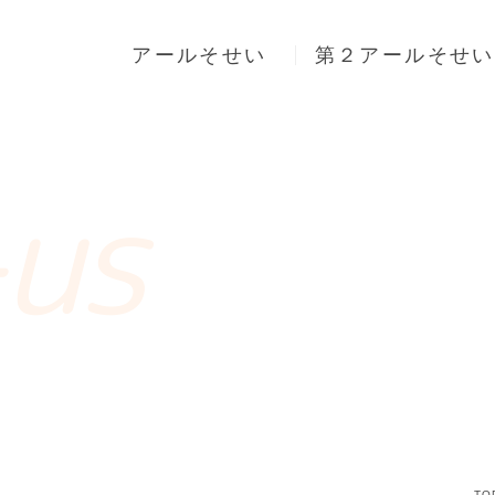
アールそせい
第２アールそせい
-us
TO